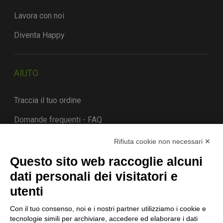
Lavora con noi
Diventa Happy
AIUTO
Traccia il tuo ordine
Domande frequenti - FAQ
Contatti
Rifiuta cookie non necessari ✕
Costi e tempi di consegna
Questo sito web raccoglie alcuni
dati personali dei visitatori e
Termini di cancellazione
utenti
Con il tuo consenso, noi e i nostri partner utilizziamo i cookie e
STORIA
tecnologie simili per archiviare, accedere ed elaborare i dati