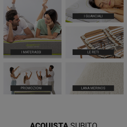
I GUANCIALI
I MATERASSI
LE RETI
PROMOZIONI
LANA MERINOS
ACQUISTA
SUBITO