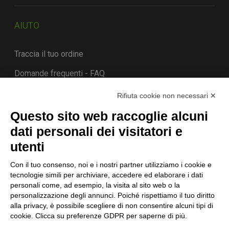
AIUTO
Traccia il tuo ordine
Domande frequenti - FAQ
Contatti
Rifiuta cookie non necessari ✕
Costi e tempi di consegna
Questo sito web raccoglie alcuni
dati personali dei visitatori e
Termini di cancellazione
utenti
Con il tuo consenso, noi e i nostri partner utilizziamo i cookie e
STORIA
tecnologie simili per archiviare, accedere ed elaborare i dati
personali come, ad esempio, la visita al sito web o la
personalizzazione degli annunci. Poiché rispettiamo il tuo diritto
alla privacy, è possibile scegliere di non consentire alcuni tipi di
STORIE DI SUCCESSO
cookie. Clicca su preferenze GDPR per saperne di più.