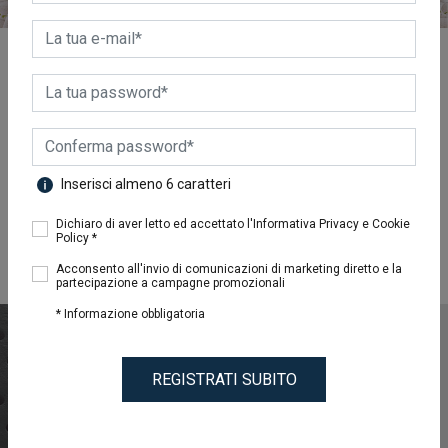
Guanciali
I guanciali Dreamtime sono la giusta soluzione per tutte
Inserisci almeno 6 caratteri
le posizioni di riposo e sono ideali per garantire il
massimo relax ed il miglior supporto. La postura
Dichiaro di aver letto ed accettato l'Informativa Privacy e Cookie
notturna del corpo e la qualità del sonno partono dalla
Policy *
testa!
Acconsento all'invio di comunicazioni di marketing diretto e la
partecipazione a campagne promozionali
* Informazione obbligatoria
REGISTRATI SUBITO