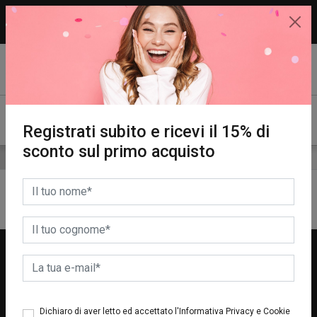
15% di sconto sul primo acquisto.
REGISTRATI SUBITO!
Registrati subito e ricevi il 15% di
sconto sul primo acquisto
ORDINA PER
0
Risultati
WELCOME
GIFT
Iscriviti alla nostra Newsletter e riceverai uno
Dichiaro di aver letto ed accettato l'Informativa Privacy e Cookie