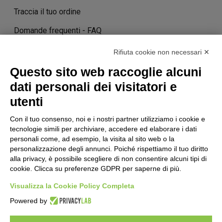
Traccia il tuo ordine
Domande frequenti - FAQ
Contatti
Rifiuta cookie non necessari ✕
Costi e tempi di consegna
Questo sito web raccoglie alcuni
dati personali dei visitatori e
Termini di cancellazione
utenti
Con il tuo consenso, noi e i nostri partner utilizziamo i cookie e
STORIA
tecnologie simili per archiviare, accedere ed elaborare i dati
personali come, ad esempio, la visita al sito web o la
personalizzazione degli annunci. Poiché rispettiamo il tuo diritto
alla privacy, è possibile scegliere di non consentire alcuni tipi di
STORIE DI SUCCESSO
cookie. Clicca su preferenze GDPR per saperne di più.
Visualizza la Cookie Policy Completa
Powered by
TERMINI & CONDIZIONI
POLITICA SULLA PRIVACY
NOTE
LEGALI