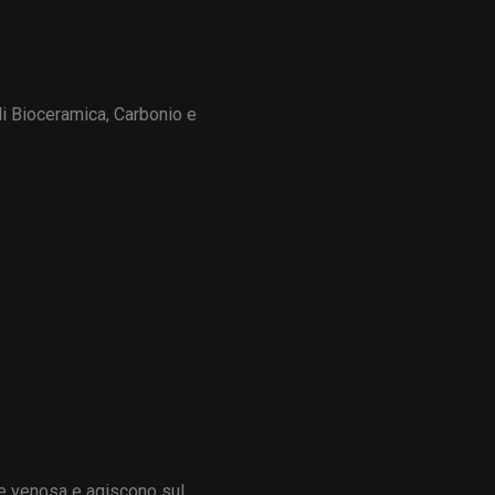
di Bioceramica, Carbonio e
ne venosa e agiscono sul