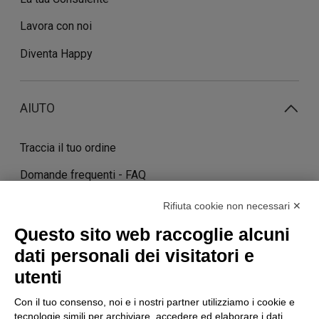
Lavora con noi
Diventa Happy
AIUTO
Traccia il tuo ordine
Domande frequenti - FAQ
Contatti
Rifiuta cookie non necessari ✕
Costi e tempi di consegna
Questo sito web raccoglie alcuni
dati personali dei visitatori e
Termini di cancellazione
utenti
Con il tuo consenso, noi e i nostri partner utilizziamo i cookie e
STORIA
tecnologie simili per archiviare, accedere ed elaborare i dati