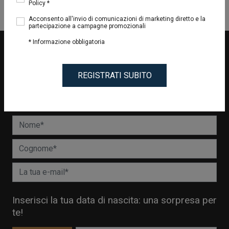
Policy *
0
Risultati
Acconsento all'invio di comunicazioni di marketing diretto e la
partecipazione a campagne promozionali
* Informazione obbligatoria
WELCOME
GIFT
REGISTRATI SUBITO
Iscriviti alla nostra Newsletter e riceverai uno
sconto del 15%
sul tuo primo ordine
Inserisci la tua data di nascita: una sorpresa per
te!