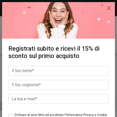
15% di sconto sul primo acquisto.
REGISTRATI SUBITO!
Registrati subito e ricevi il 15% di
sconto sul primo acquisto
Solari
VISO
CORPO
INTENSIFICARE
DETERGERE
ALTRE CATEGORIE
ORDINA PER
Dichiaro di aver letto ed accettato l'Informativa Privacy e Cookie