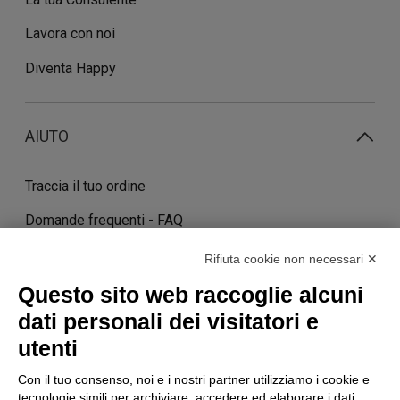
Lavora con noi
Diventa Happy
AIUTO
Traccia il tuo ordine
Domande frequenti - FAQ
Contatti
Rifiuta cookie non necessari ✕
Costi e tempi di consegna
Questo sito web raccoglie alcuni
dati personali dei visitatori e
Termini di cancellazione
utenti
Con il tuo consenso, noi e i nostri partner utilizziamo i cookie e
STORIA
tecnologie simili per archiviare, accedere ed elaborare i dati