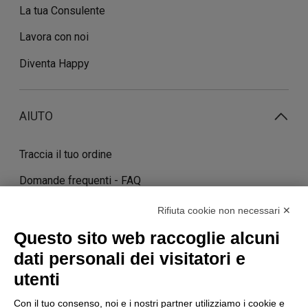
La tua Consulente
Lavora con noi
Diventa Happy
AIUTO
Traccia il tuo ordine
Domande frequenti - FAQ
Contatti
Rifiuta cookie non necessari ✕
Costi e tempi di consegna
Questo sito web raccoglie alcuni
dati personali dei visitatori e
Termini di cancellazione
utenti
Con il tuo consenso, noi e i nostri partner utilizziamo i cookie e