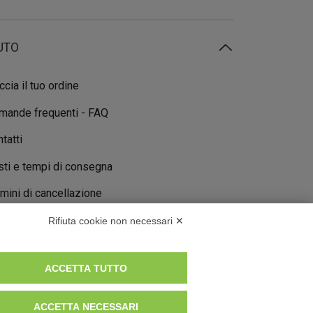
UTO
ccia il tuo ordine
mande frequenti - FAQ
tatti
ti e tempi di consegna
mini di cancellazione
Rifiuta cookie non necessari ✕
ACCETTA TUTTO
ACCETTA NECESSARI