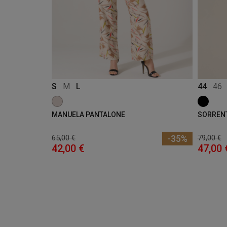
S
M
L
44
46
MANUELA PANTALONE
SORRENT
65,00 €
-35%
79,00 €
42,00 €
47,00 