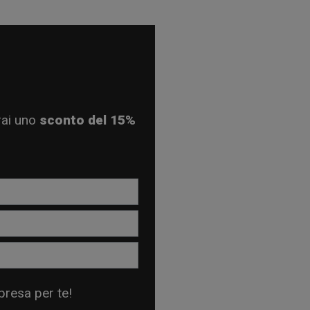
erai uno
sconto del 15%
rpresa per te!