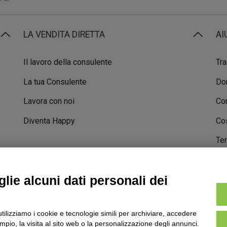
LA VENDITA DIRETTA
AI
Il lavoro della consulente
Tra
La tua Consulente
Do
Lavora con noi
Con
Diventa Happy
Cos
Ter
STORIE DI SUCCESSO
lie alcuni dati personali dei
TERMINI & CONDIZIONI
POLITICA SULLA PRIVACY
NOTE LEGALI
utilizziamo i cookie e tecnologie simili per archiviare, accedere
pio, la visita al sito web o la personalizzazione degli annunci.