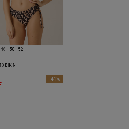
48
50
52
O BIKINI
-41%
€