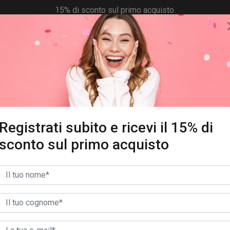
15% di sconto sul primo acquisto.
REGISTRATI SUBITO!
COD. 5311L
SCONTO
Registrati subito e ricevi il 15% di
KEYA CAMICIA
sconto sul primo acquisto
Camicia a rete
38,00 €
59,00 €
-36%
iva incl. - sped. escl.