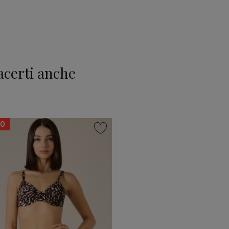
acerti anche
O