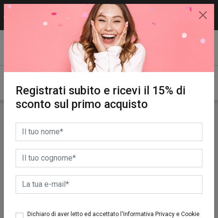
15% di sconto sul primo acquisto.
REGISTRATI SUBITO!
Registrati subito e ricevi il 15% di
sconto sul primo acquisto
NOVITA'
FILTRA PER TAGLIA
XS
S
M
L
XL
XXL
XXX
56
54
52
50
40
42
44
46
Dichiaro di aver letto ed accettato l'Informativa Privacy e Cookie