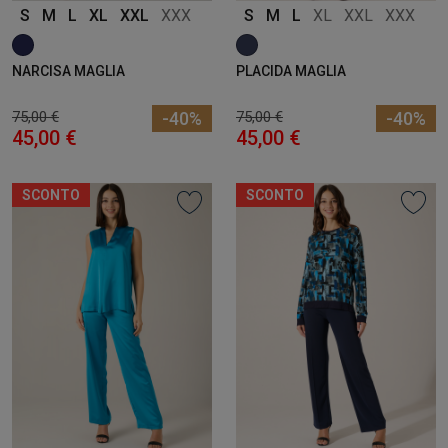
S
M
L
XL
XXL
XXX
S
M
L
XL
XXL
XXX
NARCISA MAGLIA
PLACIDA MAGLIA
75,00 €
-40%
75,00 €
-40%
45,00 €
45,00 €
SCONTO
SCONTO