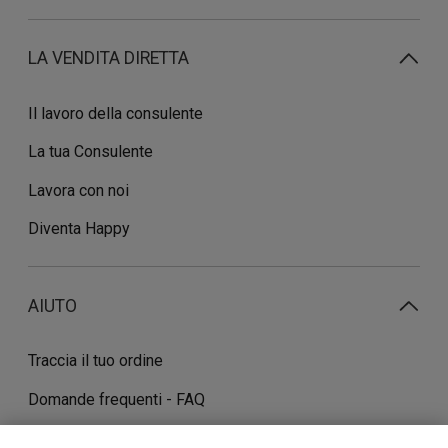
LA VENDITA DIRETTA
Il lavoro della consulente
La tua Consulente
Lavora con noi
Diventa Happy
AIUTO
Traccia il tuo ordine
Domande frequenti - FAQ
Contatti