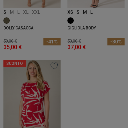
S
M
L
XL
XXL
XS
S
M
L
DOLLY CASACCA
GIGLIOLA BODY
59,00 €
-41%
53,00 €
-30%
35,00 €
37,00 €
SCONTO