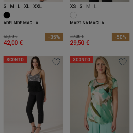
S
M
L
XL
XXL
XS
S
M
L
ADELAIDE MAGLIA
MARTINA MAGLIA
65,00 €
-35%
59,00 €
-50%
42,00 €
29,50 €
SCONTO
SCONTO