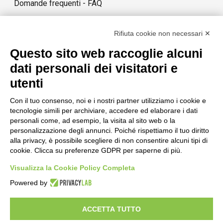
Domande frequenti - FAQ
Contatti
Rifiuta cookie non necessari ✕
Costi e tempi di consegna
Questo sito web raccoglie alcuni
Termini di cancellazione
dati personali dei visitatori e
utenti
STORIA
Con il tuo consenso, noi e i nostri partner utilizziamo i cookie e
tecnologie simili per archiviare, accedere ed elaborare i dati
personali come, ad esempio, la visita al sito web o la
personalizzazione degli annunci. Poiché rispettiamo il tuo diritto
STORIE DI SUCCESSO
alla privacy, è possibile scegliere di non consentire alcuni tipi di
cookie. Clicca su preferenze GDPR per saperne di più.
Visualizza la Cookie Policy Completa
TERMINI & CONDIZIONI
POLITICA SULLA PRIVACY
NOTE
Powered by
LEGALI
ACCETTA TUTTO