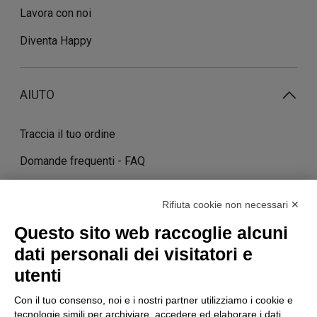
Lavora con noi
Diventa Happy
AIUTO
Traccia il tuo ordine
Domande frequenti - FAQ
Contatti
Rifiuta cookie non necessari ✕
Costi e tempi di consegna
Questo sito web raccoglie alcuni
Termini di cancellazione
dati personali dei visitatori e
utenti
STORIA
Con il tuo consenso, noi e i nostri partner utilizziamo i cookie e
tecnologie simili per archiviare, accedere ed elaborare i dati