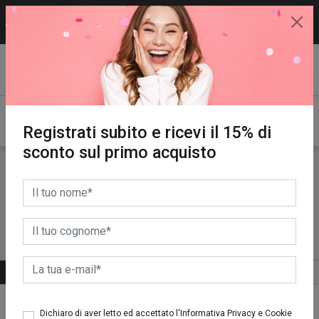
15% di sconto sul primo acquisto.
REGISTRATI SUBITO!
Registrati subito e ricevi il 15% di
sconto sul primo acquisto
Uomo
FILTRA PER TAGLIA
GUIDA ALLE TAGLIE
ALTRE CATEGORIE
ORDINA PER
3
Risultati
Dichiaro di aver letto ed accettato l'Informativa Privacy e Cookie