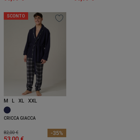
SCONTO
M
L
XL
XXL
CRICCA GIACCA
82,00 €
-35%
53,00 €