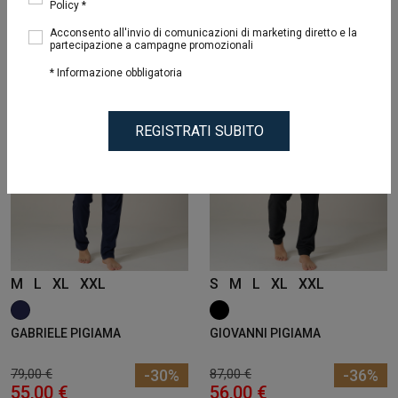
Policy *
Acconsento all'invio di comunicazioni di marketing diretto e la
SCONTO
SCONTO
partecipazione a campagne promozionali
* Informazione obbligatoria
REGISTRATI SUBITO
M
L
XL
XXL
S
M
L
XL
XXL
GABRIELE PIGIAMA
GIOVANNI PIGIAMA
79,00 €
-30%
87,00 €
-36%
55,00 €
56,00 €