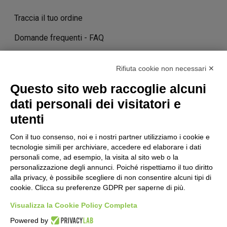
Traccia il tuo ordine
Domande frequenti - FAQ
Contatti
Rifiuta cookie non necessari ✕
Costi e tempi di consegna
Questo sito web raccoglie alcuni
Termini di cancellazione
dati personali dei visitatori e
utenti
STORIA
Con il tuo consenso, noi e i nostri partner utilizziamo i cookie e
tecnologie simili per archiviare, accedere ed elaborare i dati
personali come, ad esempio, la visita al sito web o la
personalizzazione degli annunci. Poiché rispettiamo il tuo diritto
STORIE DI SUCCESSO
alla privacy, è possibile scegliere di non consentire alcuni tipi di
cookie. Clicca su preferenze GDPR per saperne di più.
Visualizza la Cookie Policy Completa
TERMINI & CONDIZIONI
POLITICA SULLA PRIVACY
NOTE
Powered by
LEGALI