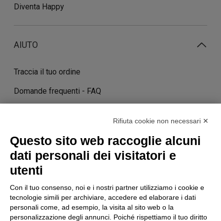
Diventa Happy
AIUTO
Traccia il tuo ordine
Domande frequenti - FAQ
Contatti
Rifiuta cookie non necessari ✕
Costi e tempi di consegna
Questo sito web raccoglie alcuni
Termini di cancellazione
dati personali dei visitatori e
utenti
STORIA
Con il tuo consenso, noi e i nostri partner utilizziamo i cookie e
tecnologie simili per archiviare, accedere ed elaborare i dati
personali come, ad esempio, la visita al sito web o la
personalizzazione degli annunci. Poiché rispettiamo il tuo diritto