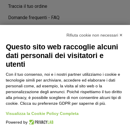
Traccia il tuo ordine
Domande frequenti - FAQ
Contatti
Rifiuta cookie non necessari ✕
Costi e tempi di consegna
Questo sito web raccoglie alcuni
Termini di cancellazione
dati personali dei visitatori e
utenti
STORIA
Con il tuo consenso, noi e i nostri partner utilizziamo i cookie e
tecnologie simili per archiviare, accedere ed elaborare i dati
personali come, ad esempio, la visita al sito web o la
personalizzazione degli annunci. Poiché rispettiamo il tuo diritto
STORIE DI SUCCESSO
alla privacy, è possibile scegliere di non consentire alcuni tipi di
cookie. Clicca su preferenze GDPR per saperne di più.
Visualizza la Cookie Policy Completa
TERMINI & CONDIZIONI
POLITICA SULLA PRIVACY
NOTE
Powered by
LEGALI