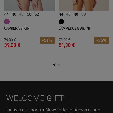
44
46
48
50
52
44
46
48
50
CAPRERA BIKINI
LAMPEDUSA BIKINI
79,00 €
-51%
79,00 €
-35%
39,00 €
51,30 €
WELCOME
GIFT
Iscriviti alla nostra Newsletter e riceverai uno