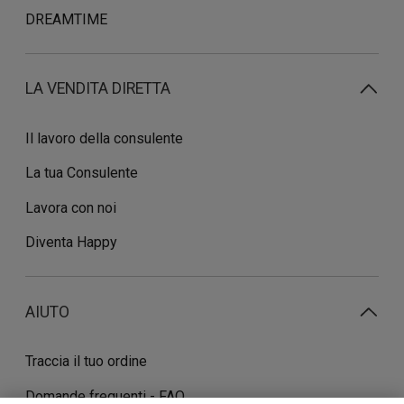
DREAMTIME
LA VENDITA DIRETTA
Il lavoro della consulente
La tua Consulente
Lavora con noi
Diventa Happy
AIUTO
Traccia il tuo ordine
Domande frequenti - FAQ