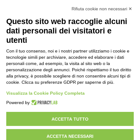
Rifiuta cookie non necessari ✕
Contatti
Questo sito web raccoglie alcuni
Costi e tempi di consegna
dati personali dei visitatori e
Termini di cancellazione
utenti
Con il tuo consenso, noi e i nostri partner utilizziamo i cookie e
STORIA
tecnologie simili per archiviare, accedere ed elaborare i dati
personali come, ad esempio, la visita al sito web o la
personalizzazione degli annunci. Poiché rispettiamo il tuo diritto
alla privacy, è possibile scegliere di non consentire alcuni tipi di
STORIE DI SUCCESSO
cookie. Clicca su preferenze GDPR per saperne di più.
Visualizza la Cookie Policy Completa
Powered by
TERMINI & CONDIZIONI
POLITICA SULLA PRIVACY
NOTE
LEGALI
ACCETTA TUTTO
ACCETTA NECESSARI
Fadal® è un brand di Dalmesse Italia ©2023 - Tutti i diritti sono