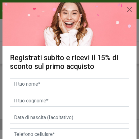
15% di sconto sul primo acquisto.
REGISTRATI SUBITO!
Registrati subito e ricevi il 15% di
sconto sul primo acquisto
Prodotti
Cucina
Bagno
Panni
Bucato
Pavimenti
ALTRE CATEGORIE
ORDINA PER