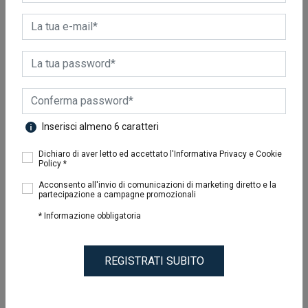
8
Risultati
Inserisci almeno 6 caratteri
Dichiaro di aver letto ed accettato l'Informativa Privacy e Cookie
Policy *
Acconsento all'invio di comunicazioni di marketing diretto e la
partecipazione a campagne promozionali
LINEA ACCESSORI
LINEA ACCESSORI
SPRAY JET
DOSATORE
* Informazione obbligatoria
1,70 €
0,70 €
REGISTRATI SUBITO