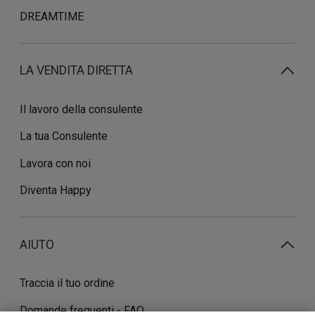
DREAMTIME
LA VENDITA DIRETTA
Il lavoro della consulente
La tua Consulente
Lavora con noi
Diventa Happy
AIUTO
Traccia il tuo ordine
Domande frequenti - FAQ