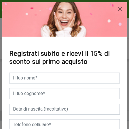
15% di sconto sul primo acquisto.
REGISTRATI SUBITO!
Registrati subito e ricevi il 15% di
sconto sul primo acquisto
Prodotti
Cucina
Bagno
Panni
Bucato
Pavimenti
ALTRE CATEGORIE
ORDINA PER