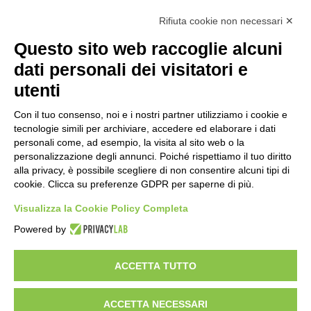
Rifiuta cookie non necessari ✕
Contatti
Questo sito web raccoglie alcuni
Costi e tempi di consegna
dati personali dei visitatori e
Termini di cancellazione
utenti
Con il tuo consenso, noi e i nostri partner utilizziamo i cookie e
STORIA
tecnologie simili per archiviare, accedere ed elaborare i dati
personali come, ad esempio, la visita al sito web o la
personalizzazione degli annunci. Poiché rispettiamo il tuo diritto
alla privacy, è possibile scegliere di non consentire alcuni tipi di
STORIE DI SUCCESSO
cookie. Clicca su preferenze GDPR per saperne di più.
Visualizza la Cookie Policy Completa
Powered by
TERMINI & CONDIZIONI
POLITICA SULLA PRIVACY
NOTE
LEGALI
ACCETTA TUTTO
ACCETTA NECESSARI