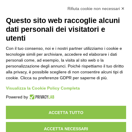
Rifiuta cookie non necessari ✕
Contatti
Questo sito web raccoglie alcuni
Costi e tempi di consegna
dati personali dei visitatori e
Termini di cancellazione
utenti
Con il tuo consenso, noi e i nostri partner utilizziamo i cookie e
STORIA
tecnologie simili per archiviare, accedere ed elaborare i dati
personali come, ad esempio, la visita al sito web o la
personalizzazione degli annunci. Poiché rispettiamo il tuo diritto
alla privacy, è possibile scegliere di non consentire alcuni tipi di
STORIE DI SUCCESSO
cookie. Clicca su preferenze GDPR per saperne di più.
Visualizza la Cookie Policy Completa
Powered by
TERMINI & CONDIZIONI
POLITICA SULLA PRIVACY
NOTE
LEGALI
ACCETTA TUTTO
ACCETTA NECESSARI