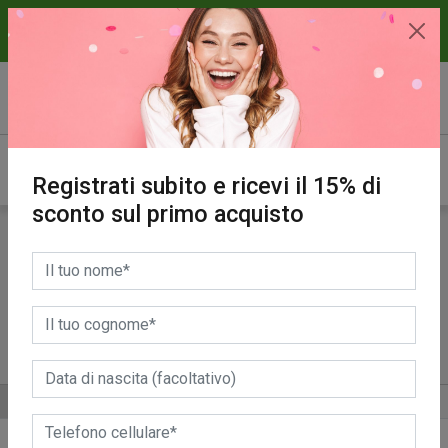
15% di sconto sul primo acquisto.
REGISTRATI SUBITO!
Registrati subito e ricevi il 15% di
sconto sul primo acquisto
Soluzioni per
Lucidare l'argento
Pulizia metalli
Sgrassare
D
ALTRE CATEGORIE
ORDINA PER