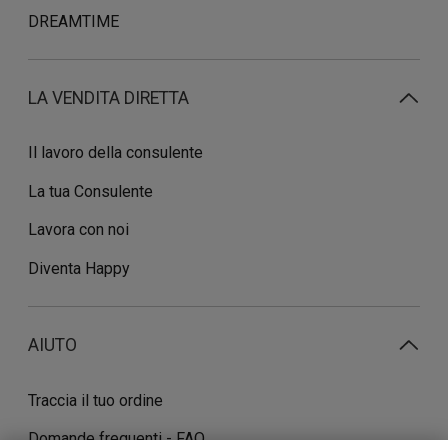
DREAMTIME
LA VENDITA DIRETTA
Il lavoro della consulente
La tua Consulente
Lavora con noi
Diventa Happy
AIUTO
Traccia il tuo ordine
Domande frequenti - FAQ