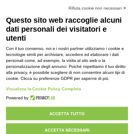
Rifiuta cookie non necessari ✕
Contatti
Questo sito web raccoglie alcuni
Costi e tempi di consegna
dati personali dei visitatori e
Termini di cancellazione
utenti
Con il tuo consenso, noi e i nostri partner utilizziamo i cookie e
STORIA
tecnologie simili per archiviare, accedere ed elaborare i dati
personali come, ad esempio, la visita al sito web o la
personalizzazione degli annunci. Poiché rispettiamo il tuo diritto
alla privacy, è possibile scegliere di non consentire alcuni tipi di
STORIE DI SUCCESSO
cookie. Clicca su preferenze GDPR per saperne di più.
Visualizza la Cookie Policy Completa
Powered by
TERMINI & CONDIZIONI
POLITICA SULLA PRIVACY
NOTE
LEGALI
ACCETTA TUTTO
ACCETTA NECESSARI
Fadal® è un brand di Dalmesse Italia ©2023 - Tutti i diritti sono