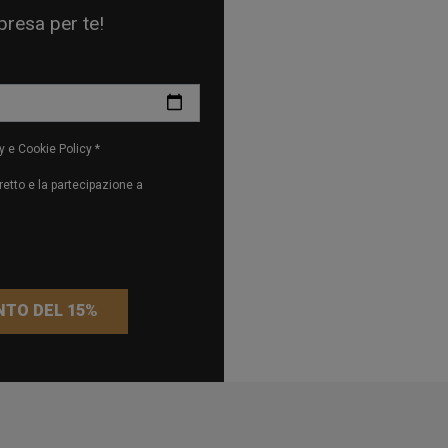
rpresa per te!
y e Cookie Policy *
etto e la partecipazione a
NTO DEL 15%