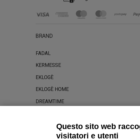
BRAND
FADAL
KERMESSE
EKLOGÈ
EKLOGÈ HOME
DREAMTIME
STORIA
Questo sito web raccog
visitatori e utenti