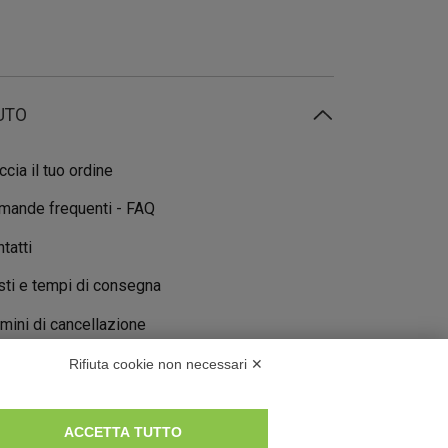
UTO
ccia il tuo ordine
mande frequenti - FAQ
tatti
ti e tempi di consegna
mini di cancellazione
Rifiuta cookie non necessari ✕
ACCETTA TUTTO