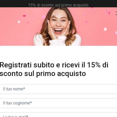
15% di sconto sul primo acquisto.
REGISTRATI SUBITO!
Registrati subito e ricevi il 15% di
SCONTI
sconto sul primo acquisto
FILTRA PER TAGLIA
GUIDA ALLE TAGLIE
0
Risultati