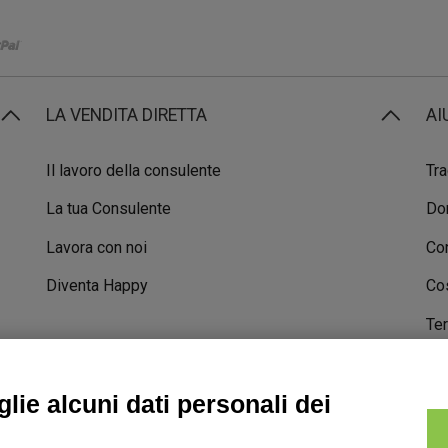
LA VENDITA DIRETTA
AI
Il lavoro della consulente
Tra
La tua Consulente
Do
Lavora con noi
Con
Diventa Happy
Cos
Ter
STORIE DI SUCCESSO
lie alcuni dati personali dei